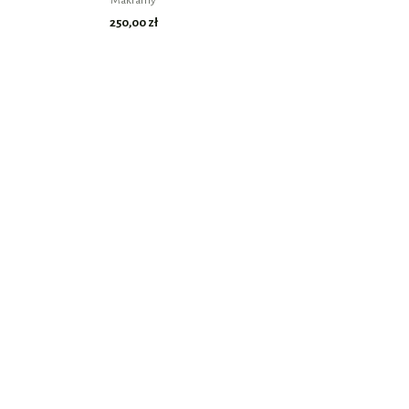
Makramy
250,00
zł