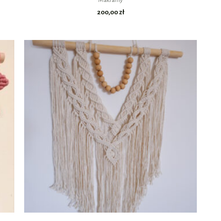
Makramy
200,00
zł