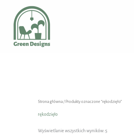
Posortowane
Przejdź
według
najnowszych
do
treści
Strona główna
/ Produkty oznaczone “rękodzięło”
rękodzięło
Wyświetlanie wszystkich wyników: 5