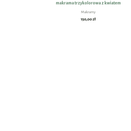
makrama trzykolorowa z kwiatem
Makramy
150,00
zł