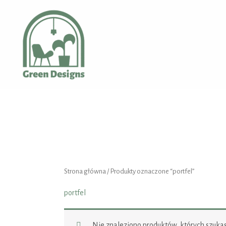
Przejdź
do
treści
Strona główna
/ Produkty oznaczone “portfel”
portfel
Nie znaleziono produktów, których szukas