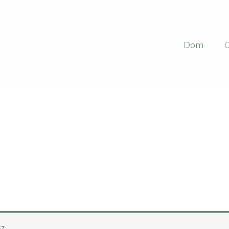
Dom
O
z.