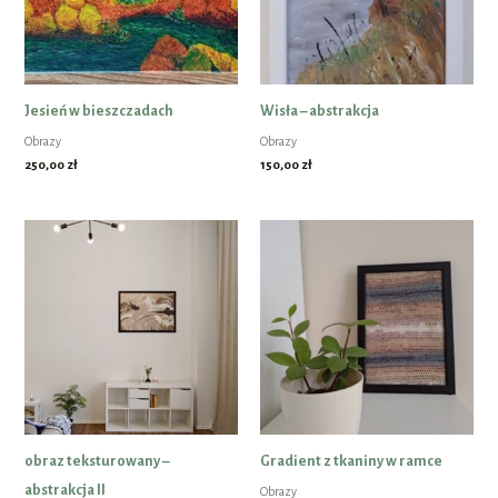
Jesień w bieszczadach
Wisła – abstrakcja
Obrazy
Obrazy
250,00
zł
150,00
zł
obraz teksturowany –
Gradient z tkaniny w ramce
abstrakcja II
Obrazy