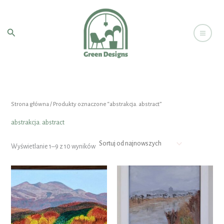
Posortowane
Przejdź
według
najnowszych
do
Szukaj
treści
Strona główna
/ Produkty oznaczone “abstrakcja. abstract”
abstrakcja. abstract
Wyświetlanie 1–9 z 10 wyników