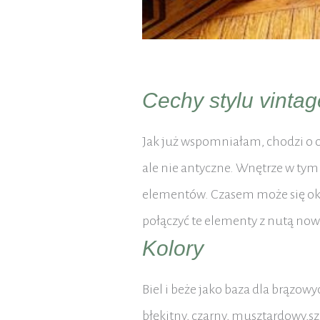
Cechy stylu vintag
Jak już wspomniałam, chodzi o o
ale nie antyczne. Wnętrze w tym 
elementów. Czasem może się okaz
połączyć te elementy z nutą now
Kolory
Biel i beże jako baza dla brązow
błękitny, czarny, musztardowy,sz