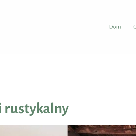
Dom
O
i rustykalny