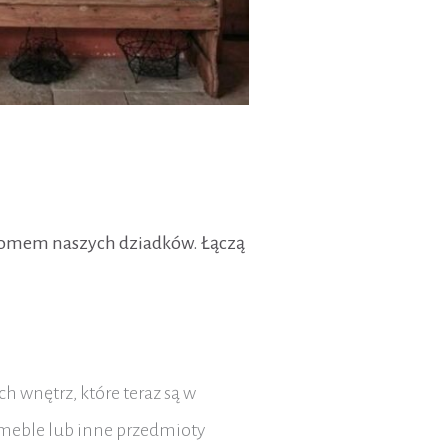
 i domem naszych dziadków. Łączą
h wnętrz, które teraz są w
 meble lub inne przedmioty