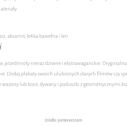
ateriały
sz, aksamit, lekka bawełna i len
i
, przedmioty nieraz dziwne i ekstrawaganckie. Oryginaln
ie. Dodaj plakaty swoich ulubionych starych filmów czy sp
ne wazony lub koce, dywany i poduszki z geometrycznymi ks
źródło: pinterest.com