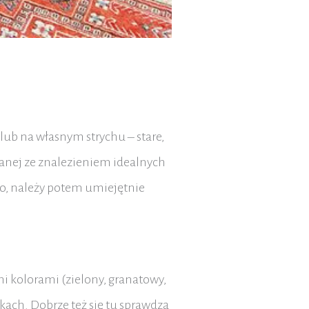
lub na własnym strychu – stare,
zanej ze znalezieniem idealnych
go, należy potem umiejętnie
mi kolorami (zielony, granatowy,
kach. Dobrze też się tu sprawdzą