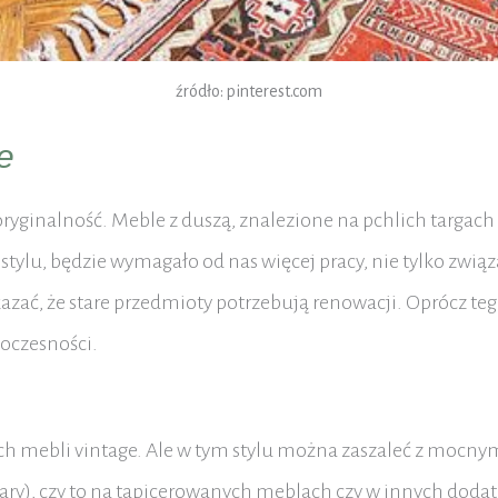
źródło: pinterest.com
e
ryginalność. Meble z duszą, znalezione na pchlich targach 
stylu, będzie wymagało od nas więcej pracy, nie tylko zwią
ać, że stare przedmioty potrzebują renowacji. Oprócz te
oczesności.
ych mebli vintage. Ale w tym stylu można zaszaleć z mocny
ary), czy to na tapicerowanych meblach czy w innych dodat