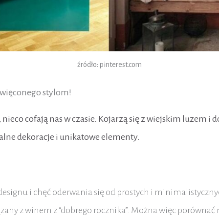
źródło: pinterest.com
oświęconego stylom!
, nieco cofają nas w czasie. Kojarzą się z wiejskim luzem
ralne dekoracje i unikatowe elementy.
signu i chęć oderwania się od prostych i minimalistycznyc
iązany z winem z “dobrego rocznika”. Można więc porównać